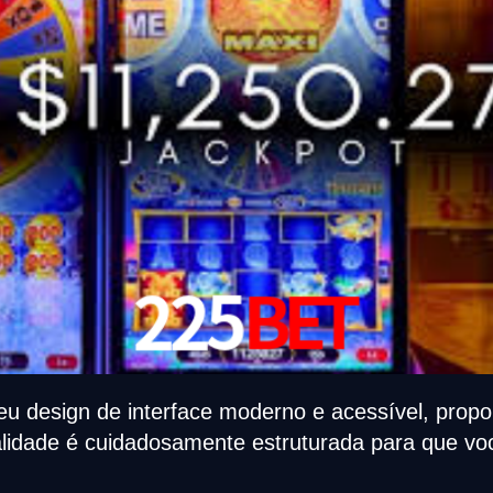
seu design de interface moderno e acessível, pro
onalidade é cuidadosamente estruturada para que v