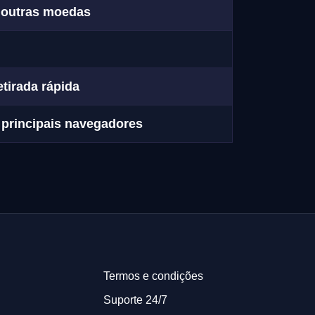
s outras moedas
tirada rápida
 principais navegadores
Termos e condições
Suporte 24/7