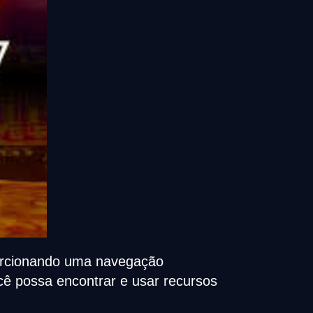
porcionando uma navegação
ocê possa encontrar e usar recursos