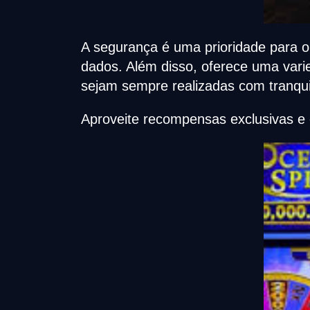
A segurança é uma prioridade para o 
dados. Além disso, oferece uma var
sejam sempre realizadas com tranqui
Aproveite recompensas exclusivas e 