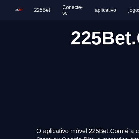
Conecte-
225Bet
aplicativo
jogo
se
225Bet.
O aplicativo móvel 225Bet.Com é a c