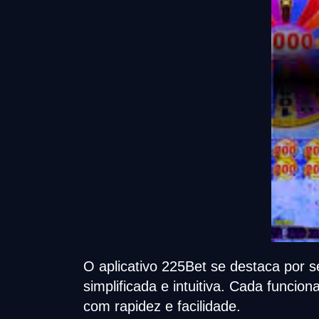
O aplicativo 225Bet se destaca por 
simplificada e intuitiva. Cada funci
com rapidez e facilidade.