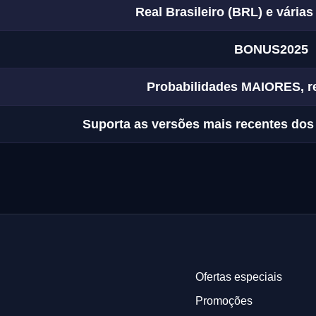
Real Brasileiro (BRL) e vária
BONUS2025
Probabilidades MAIORES, re
Suporta as versões mais recentes dos
Ofertas especiais
Promoções