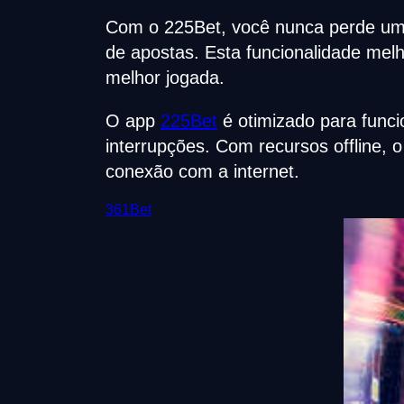
Com o 225Bet, você nunca perde um e
de apostas. Esta funcionalidade mel
melhor jogada.
O app
225Bet
é otimizado para func
interrupções. Com recursos offline, 
conexão com a internet.
361Bet