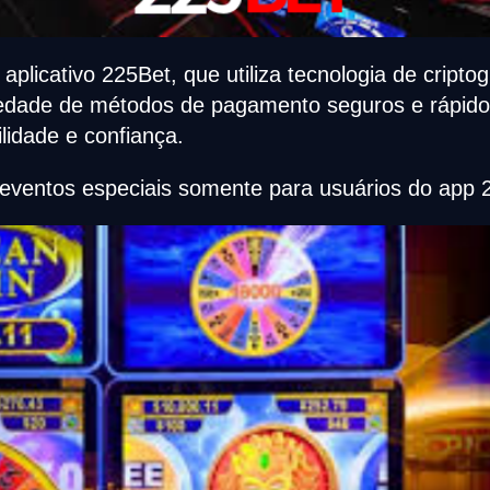
aplicativo 225Bet, que utiliza tecnologia de cript
iedade de métodos de pagamento seguros e rápido
lidade e confiança.
eventos especiais somente para usuários do app 