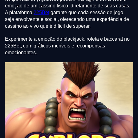
emoção de um cassino físico, diretamente de suas casas.
A plataforma
225Bet
garante que cada sessão de jogo
seja envolvente e social, oferecendo uma experiência de
cassino ao vivo que é difícil de superar.
Experimente a emoção do blackjack, roleta e baccarat no
225Bet, com gráficos incríveis e recompensas
emocionantes.