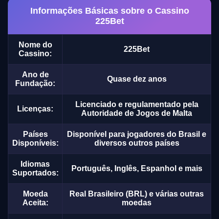
Informações Básicas sobre o Cassino
225Bet
Nome do
225Bet
Cassino:
Ano de
Quase dez anos
Fundação:
Licenciado e regulamentado pela
Licenças:
Autoridade de Jogos de Malta
Países
Disponível para jogadores do Brasil e
Disponíveis:
diversos outros países
Idiomas
Português, Inglês, Espanhol e mais
Suportados:
Moeda
Real Brasileiro (BRL) e várias outras
Aceita:
moedas