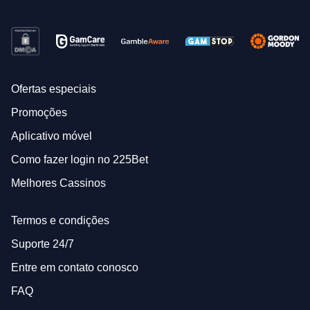
Ofertas especiais
Promoções
Aplicativo móvel
Como fazer login no 225Bet
Melhores Cassinos
Termos e condições
Suporte 24/7
Entre em contato conosco
FAQ