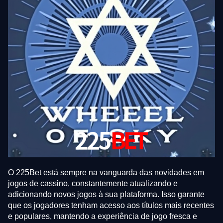
O 225Bet está sempre na vanguarda das novidades em
jogos de cassino, constantemente atualizando e
adicionando novos jogos à sua plataforma. Isso garante
que os jogadores tenham acesso aos títulos mais recentes
e populares, mantendo a experiência de jogo fresca e