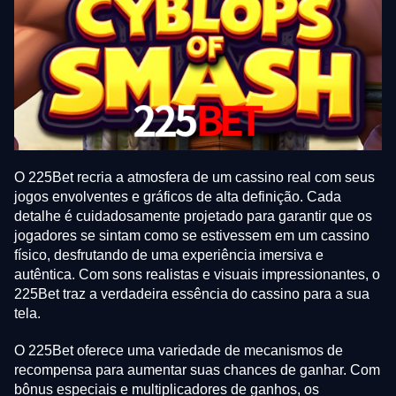
O 225Bet recria a atmosfera de um cassino real com seus
jogos envolventes e gráficos de alta definição. Cada
detalhe é cuidadosamente projetado para garantir que os
jogadores se sintam como se estivessem em um cassino
físico, desfrutando de uma experiência imersiva e
autêntica. Com sons realistas e visuais impressionantes, o
225Bet traz a verdadeira essência do cassino para a sua
tela.
O 225Bet oferece uma variedade de mecanismos de
recompensa para aumentar suas chances de ganhar. Com
bônus especiais e multiplicadores de ganhos, os