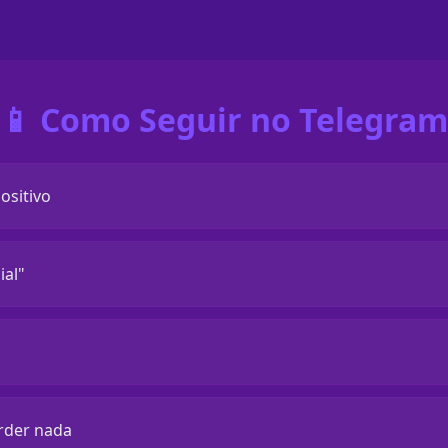
📱 Como Seguir no Telegram
ositivo
ial"
erder nada