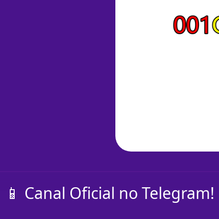
📱 Canal Oficial no Telegram!