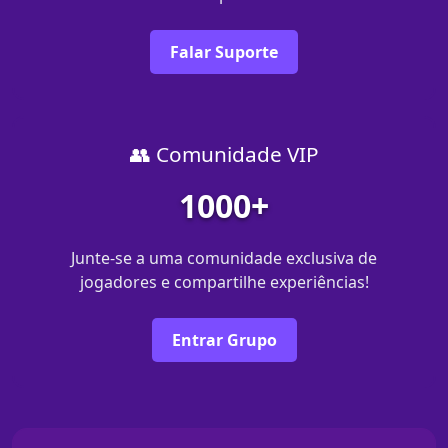
Falar Suporte
👥 Comunidade VIP
1000+
Junte-se a uma comunidade exclusiva de
jogadores e compartilhe experiências!
Entrar Grupo