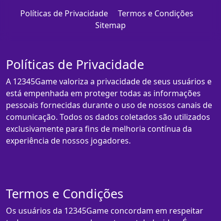
Políticas de Privacidade
Termos e Condições
Sitemap
Políticas de Privacidade
A 12345Game valoriza a privacidade de seus usuários e
está empenhada em proteger todas as informações
pessoais fornecidas durante o uso de nossos canais de
comunicação. Todos os dados coletados são utilizados
exclusivamente para fins de melhoria contínua da
experiência de nossos jogadores.
Termos e Condições
Os usuários da 12345Game concordam em respeitar