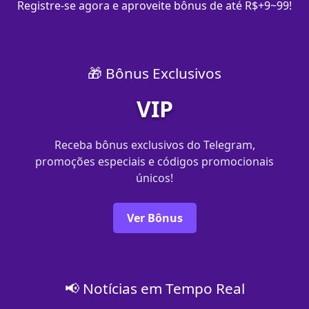
Registre-se agora e aproveite bônus de até R$+9~99!
🎁 Bônus Exclusivos
VIP
Receba bônus exclusivos do Telegram,
promoções especiais e códigos promocionais
únicos!
Ver Bônus
📢 Notícias em Tempo Real