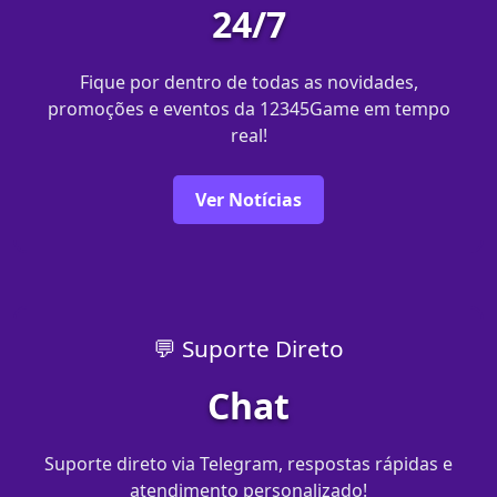
24/7
Fique por dentro de todas as novidades,
promoções e eventos da 12345Game em tempo
real!
Ver Notícias
💬 Suporte Direto
Chat
Suporte direto via Telegram, respostas rápidas e
atendimento personalizado!