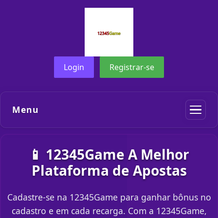
Login
Registrar-se
Menu
📱 12345Game A Melhor
Plataforma de Apostas
Cadastre-se na 12345Game para ganhar bônus no
cadastro e em cada recarga. Com a 12345Game,