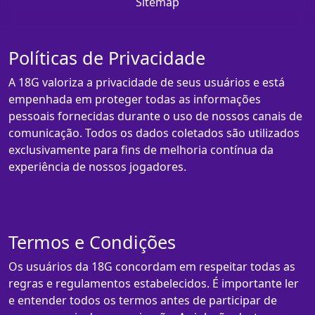
Sitemap
Políticas de Privacidade
A 18G valoriza a privacidade de seus usuários e está
empenhada em proteger todas as informações
pessoais fornecidas durante o uso de nossos canais de
comunicação. Todos os dados coletados são utilizados
exclusivamente para fins de melhoria contínua da
experiência de nossos jogadores.
Termos e Condições
Os usuários da 18G concordam em respeitar todas as
regras e regulamentos estabelecidos. É importante ler
e entender todos os termos antes de participar de