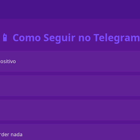
📱 Como Seguir no Telegram
ositivo
erder nada