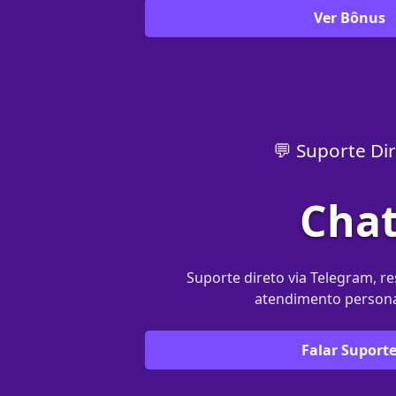
Ver Bônus
💬 Suporte Di
Cha
Suporte direto via Telegram, r
atendimento persona
Falar Suport