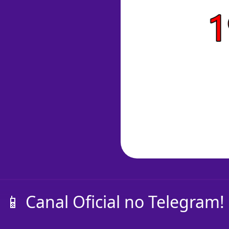
📱 Canal Oficial no Telegram!