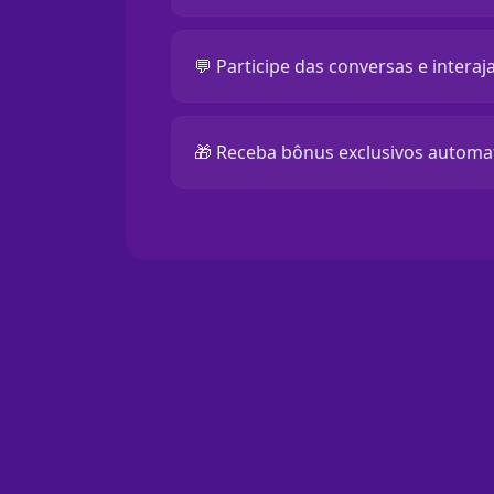
💬 Participe das conversas e interaj
🎁 Receba bônus exclusivos autom