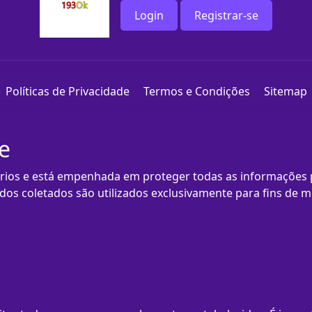
Login
Registrar-se
Políticas de Privacidade
Termos e Condições
Sitemap
de
ários e está empenhada em proteger todas as informações 
os coletados são utilizados exclusivamente para fins de m