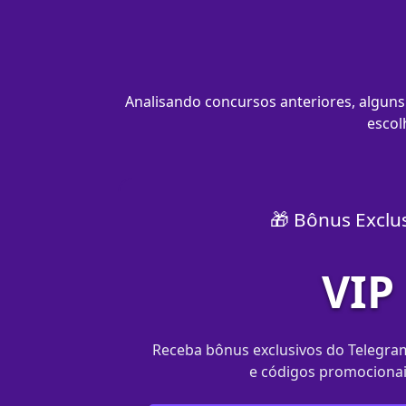
Analisando concursos anteriores, algun
escol
🎁 Bônus Exclu
VIP
Receba bônus exclusivos do Telegra
e códigos promocionai