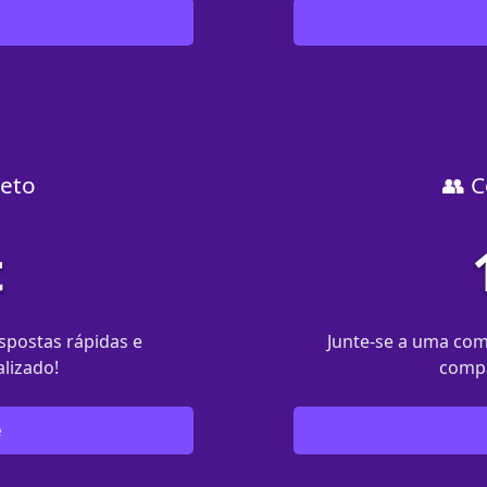
reto
👥 
t
espostas rápidas e
Junte-se a uma com
lizado!
compa
e