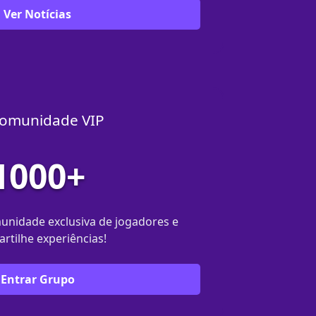
Ver Notícias
Comunidade VIP
1000+
unidade exclusiva de jogadores e
rtilhe experiências!
Entrar Grupo