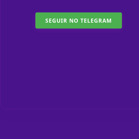
SEGUIR NO TELEGRAM