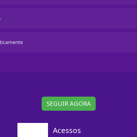
a
aticamente
SEGUIR AGORA
Acessos