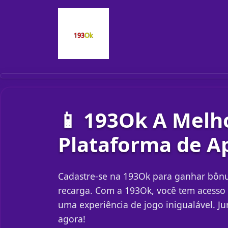
📱 193Ok A Melh
Plataforma de A
Cadastre-se na 193Ok para ganhar bônu
recarga. Com a 193Ok, você tem acesso 
uma experiência de jogo inigualável. J
agora!