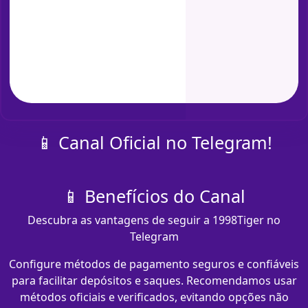
📱 Canal Oficial no Telegram!
📱 Benefícios do Canal
Descubra as vantagens de seguir a 1998Tiger no
Telegram
Configure métodos de pagamento seguros e confiáveis
para facilitar depósitos e saques. Recomendamos usar
métodos oficiais e verificados, evitando opções não