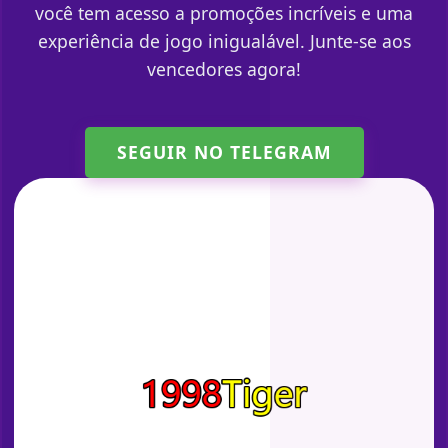
você tem acesso a promoções incríveis e uma
experiência de jogo inigualável. Junte-se aos
vencedores agora!
SEGUIR NO TELEGRAM