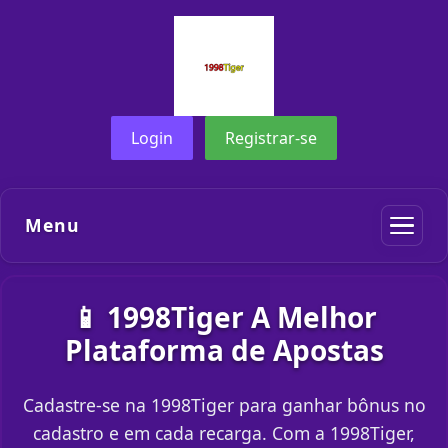
Login
Registrar-se
Menu
📱 1998Tiger A Melhor
Plataforma de Apostas
Cadastre-se na 1998Tiger para ganhar bônus no
cadastro e em cada recarga. Com a 1998Tiger,