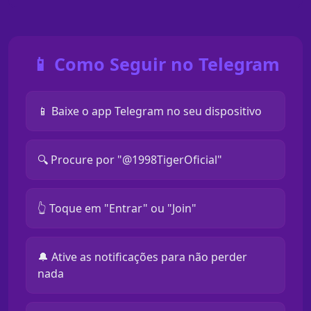
📱 Como Seguir no Telegram
📱 Baixe o app Telegram no seu dispositivo
🔍 Procure por "@1998TigerOficial"
👆 Toque em "Entrar" ou "Join"
🔔 Ative as notificações para não perder
nada