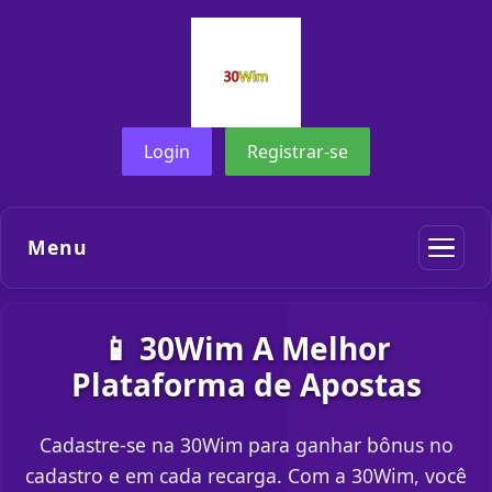
Login
Registrar-se
Menu
📱 30Wim A Melhor
Plataforma de Apostas
Cadastre-se na 30Wim para ganhar bônus no
cadastro e em cada recarga. Com a 30Wim, você