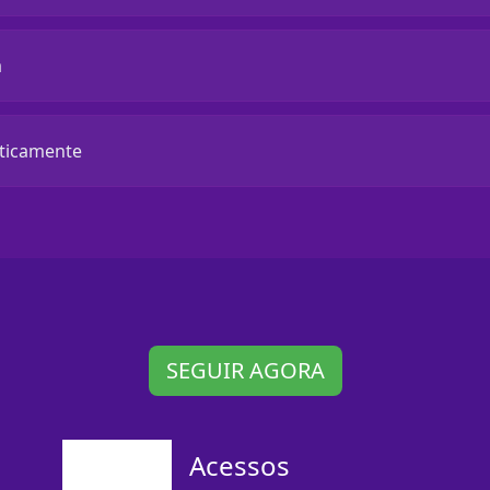
a
aticamente
SEGUIR AGORA
Acessos