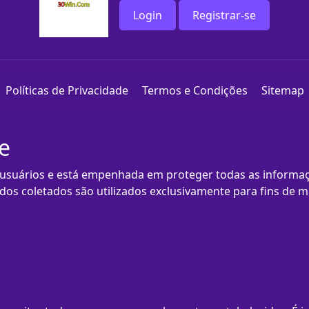
Login
Registrar-se
Políticas de Privacidade
Termos e Condições
Sitemap
de
s usuários e está empenhada em proteger todas as informaç
os coletados são utilizados exclusivamente para fins de m