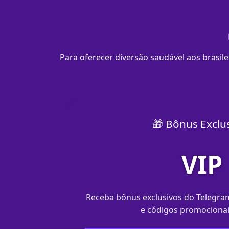
Para oferecer diversão saudável aos brasil
🎁 Bônus Exclu
VIP
Receba bônus exclusivos do Telegra
e códigos promocionai