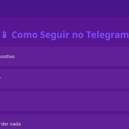
📱 Como Seguir no Telegram
ositivo
"
erder nada