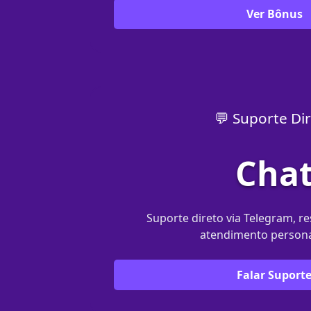
Ver Bônus
💬 Suporte Di
Cha
Suporte direto via Telegram, r
atendimento persona
Falar Suport