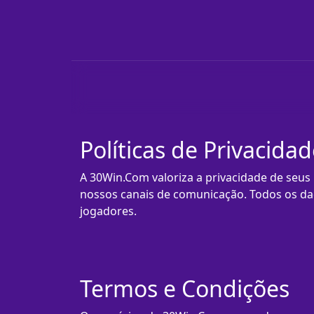
Políticas de Privacida
A 30Win.Com valoriza a privacidade de seu
nossos canais de comunicação. Todos os dad
jogadores.
Termos e Condições