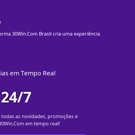
m
forma 30Win.Com Brasil cria uma experiência
cias em Tempo Real
24/7
e todas as novidades, promoções e
30Win.Com em tempo real!