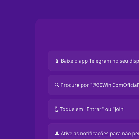
📱 Baixe o app Telegram no seu disp
🔍 Procure por "@30Win.ComOficial
👆 Toque em "Entrar" ou "Join"
🔔 Ative as notificações para não p