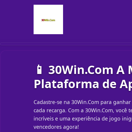
📱 30Win.Com A 
Plataforma de A
Cadastre-se na 30Win.Com para ganhar
cada recarga. Com a 30Win.Com, você 
incríveis e uma experiência de jogo inig
vencedores agora!