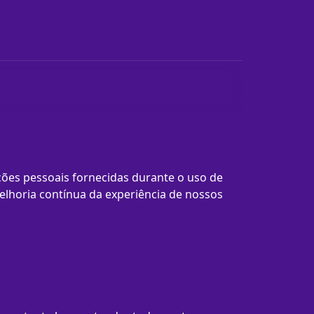
ões pessoais fornecidas durante o uso de
elhoria contínua da experiência de nossos