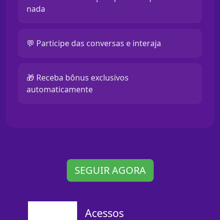
nada
💬 Participe das conversas e interaja
🎁 Receba bônus exclusivos
automaticamente
SEGUIR AGORA
Acessos