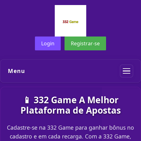
Login
Registrar-se
Menu
📱 332 Game A Melhor
Plataforma de Apostas
Cadastre-se na 332 Game para ganhar bônus no
cadastro e em cada recarga. Com a 332 Game,