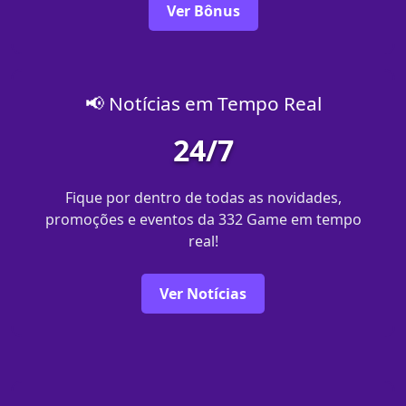
Ver Bônus
📢 Notícias em Tempo Real
24/7
Fique por dentro de todas as novidades,
promoções e eventos da 332 Game em tempo
real!
Ver Notícias