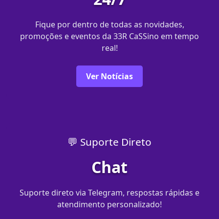
Fique por dentro de todas as novidades,
promoções e eventos da 33R CaSSino em tempo
real!
Ver Notícias
💬 Suporte Direto
Chat
Suporte direto via Telegram, respostas rápidas e
atendimento personalizado!