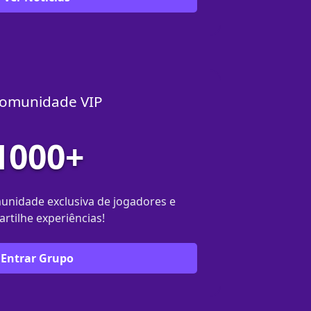
Comunidade VIP
1000+
unidade exclusiva de jogadores e
rtilhe experiências!
Entrar Grupo