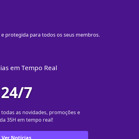
 e protegida para todos os seus membros.
cias em Tempo Real
24/7
e todas as novidades, promoções e
 da 35H em tempo real!
Ver Notícias