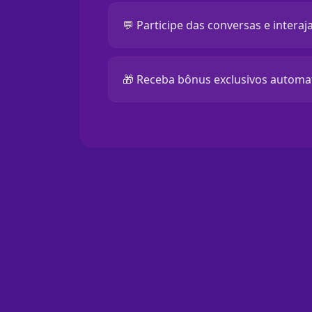
💬 Participe das conversas e interaj
🎁 Receba bônus exclusivos autom