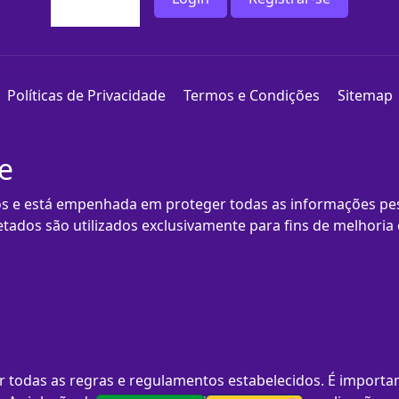
Políticas de Privacidade
Termos e Condições
Sitemap
de
ios e está empenhada em proteger todas as informações pe
tados são utilizados exclusivamente para fins de melhoria
todas as regras e regulamentos estabelecidos. É importan