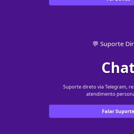
💬 Suporte Di
Cha
Suporte direto via Telegram, r
atendimento persona
Falar Suport