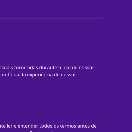
ssoais fornecidas durante o uso de nossos
 contínua da experiência de nossos
te ler e entender todos os termos antes de