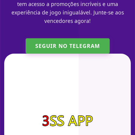
tem acesso a promoções incríveis e uma
experiência de jogo inigualável. Junte-se aos
vencedores agora!
SEGUIR NO TELEGRAM