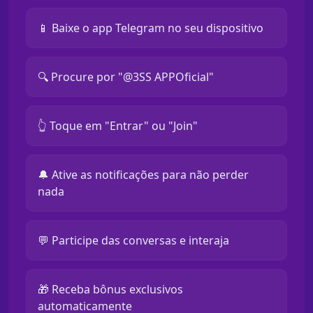
📱 Baixe o app Telegram no seu dispositivo
🔍 Procure por "@3SS APPOficial"
👆 Toque em "Entrar" ou "Join"
🔔 Ative as notificações para não perder
nada
💬 Participe das conversas e interaja
🎁 Receba bônus exclusivos
automaticamente