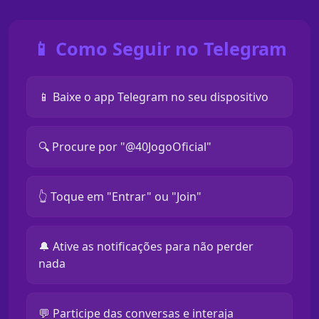
📱 Como Seguir no Telegram
📱 Baixe o app Telegram no seu dispositivo
🔍 Procure por "@40JogoOficial"
👆 Toque em "Entrar" ou "Join"
🔔 Ative as notificações para não perder
nada
💬 Participe das conversas e interaja