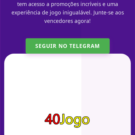
tem acesso a promoções incríveis e uma
experiência de jogo inigualável. Junte-se aos
vencedores agora!
SEGUIR NO TELEGRAM