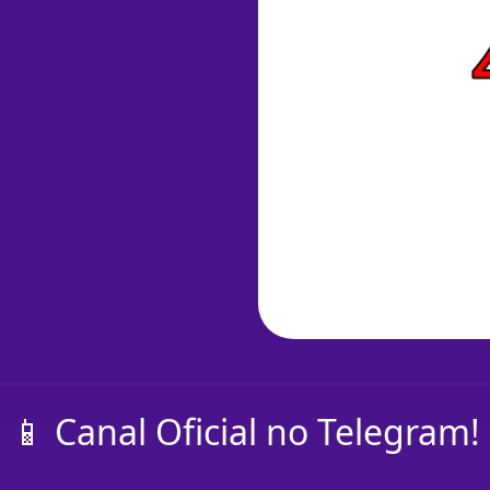
📱 Canal Oficial no Telegram!