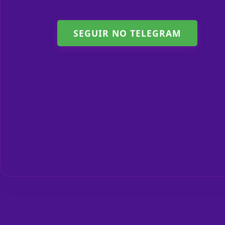
SEGUIR NO TELEGRAM