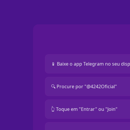
📱 Baixe o app Telegram no seu disp
🔍 Procure por "@4242Oficial"
👆 Toque em "Entrar" ou "Join"