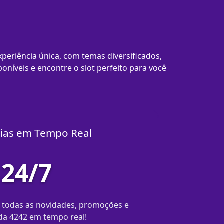
periência única, com temas diversificados,
oníveis e encontre o slot perfeito para você
cias em Tempo Real
24/7
e todas as novidades, promoções e
da 4242 em tempo real!