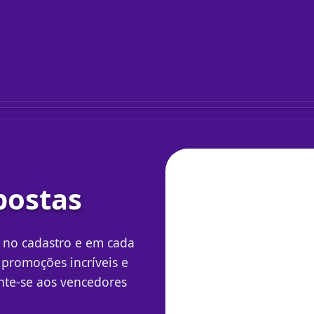
postas
 no cadastro e em cada
 promoções incríveis e
unte-se aos vencedores