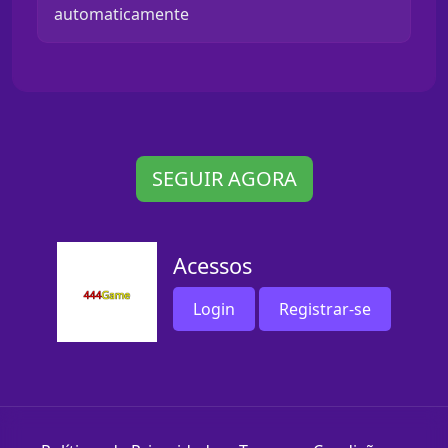
automaticamente
SEGUIR AGORA
Acessos
Login
Registrar-se