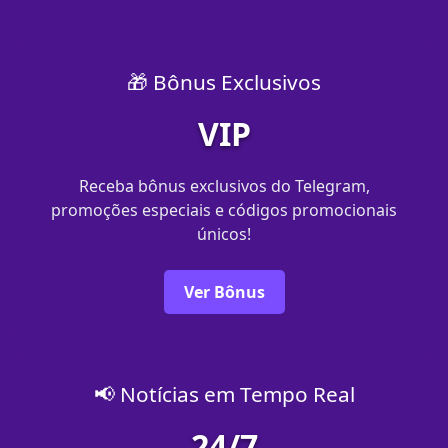
🎁 Bônus Exclusivos
VIP
Receba bônus exclusivos do Telegram,
promoções especiais e códigos promocionais
únicos!
Ver Bônus
📢 Notícias em Tempo Real
24/7