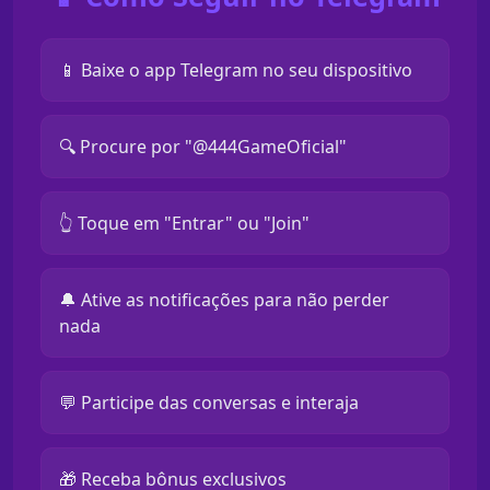
📱 Baixe o app Telegram no seu dispositivo
🔍 Procure por "@444GameOficial"
👆 Toque em "Entrar" ou "Join"
🔔 Ative as notificações para não perder
nada
💬 Participe das conversas e interaja
🎁 Receba bônus exclusivos