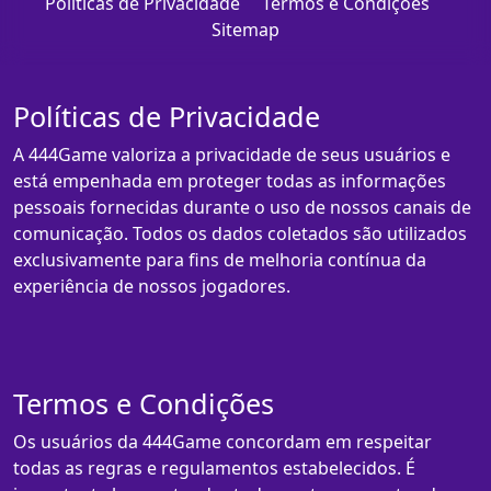
Políticas de Privacidade
Termos e Condições
Sitemap
Políticas de Privacidade
A 444Game valoriza a privacidade de seus usuários e
está empenhada em proteger todas as informações
pessoais fornecidas durante o uso de nossos canais de
comunicação. Todos os dados coletados são utilizados
exclusivamente para fins de melhoria contínua da
experiência de nossos jogadores.
Termos e Condições
Os usuários da 444Game concordam em respeitar
todas as regras e regulamentos estabelecidos. É