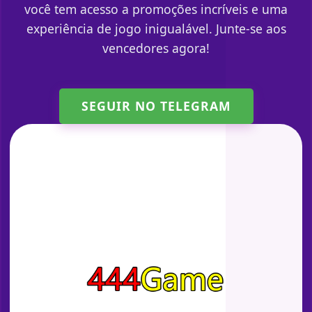
você tem acesso a promoções incríveis e uma
experiência de jogo inigualável. Junte-se aos
vencedores agora!
SEGUIR NO TELEGRAM