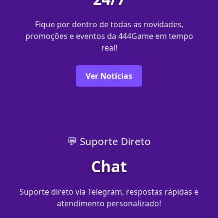
Fique por dentro de todas as novidades,
promoções e eventos da 444Game em tempo
real!
Ver Notícias
💬 Suporte Direto
Chat
Suporte direto via Telegram, respostas rápidas e
atendimento personalizado!