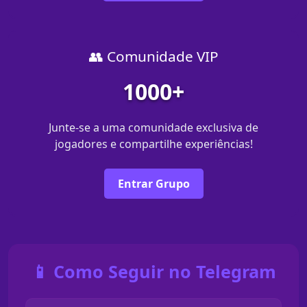
👥 Comunidade VIP
1000+
Junte-se a uma comunidade exclusiva de
jogadores e compartilhe experiências!
Entrar Grupo
📱 Como Seguir no Telegram