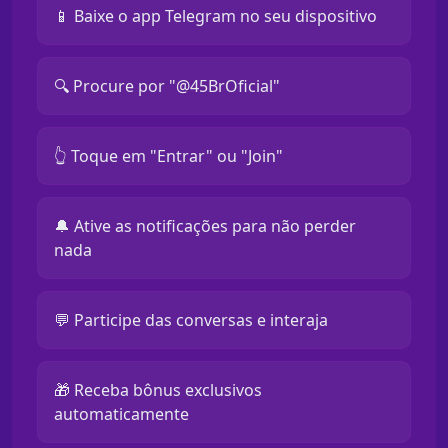
📱 Baixe o app Telegram no seu dispositivo
🔍 Procure por "@45BrOficial"
👆 Toque em "Entrar" ou "Join"
🔔 Ative as notificações para não perder
nada
💬 Participe das conversas e interaja
🎁 Receba bônus exclusivos
automaticamente