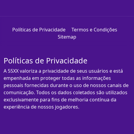
Políticas de Privacidade
Termos e Condições
Sitemap
Políticas de Privacidade
A 55XX valoriza a privacidade de seus usuários e está
empenhada em proteger todas as informações
pessoais fornecidas durante o uso de nossos canais de
comunicação. Todos os dados coletados são utilizados
exclusivamente para fins de melhoria contínua da
experiência de nossos jogadores.