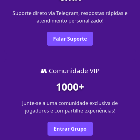
Suporte direto via Telegram, respostas rápidas e
atendimento personalizado!
Falar Suporte
👥 Comunidade VIP
1000+
Junte-se a uma comunidade exclusiva de
jogadores e compartilhe experiências!
Entrar Grupo