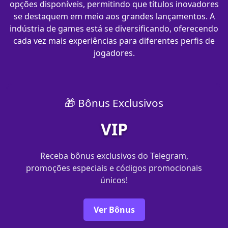
opções disponíveis, permitindo que títulos inovadores
se destaquem em meio aos grandes lançamentos. A
indústria de games está se diversificando, oferecendo
cada vez mais experiências para diferentes perfis de
jogadores.
🎁 Bônus Exclusivos
VIP
Receba bônus exclusivos do Telegram,
promoções especiais e códigos promocionais
únicos!
Ver Bônus