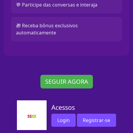
💬 Participe das conversas e interaja
🎁 Receba bônus exclusivos
automaticamente
SEGUIR AGORA
Acessos
Login
Registrar-se