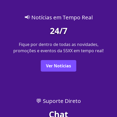
📢 Notícias em Tempo Real
24/7
Fique por dentro de todas as novidades,
promoções e eventos da 55XX em tempo real!
Ver Notícias
💬 Suporte Direto
Chat