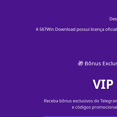
Des
A 567Win Download possui licença oficia
🎁 Bônus Exclu
VIP
Receba bônus exclusivos do Telegra
e códigos promocionai