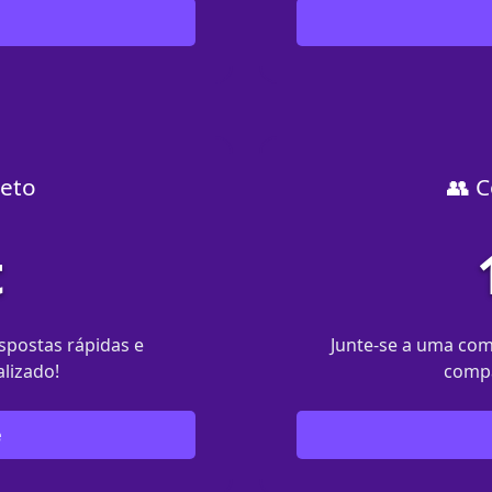
reto
👥 
t
espostas rápidas e
Junte-se a uma com
lizado!
compa
e