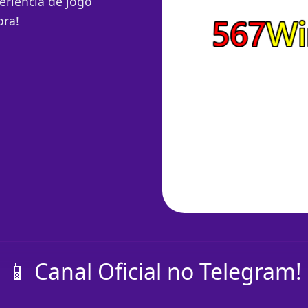
eriência de jogo
ora!
📱 Canal Oficial no Telegram!