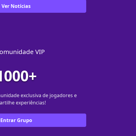
Ver Notícias
Comunidade VIP
1000+
unidade exclusiva de jogadores e
rtilhe experiências!
Entrar Grupo