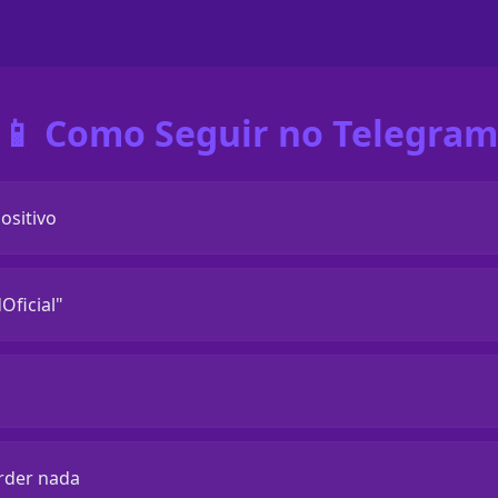
📱 Como Seguir no Telegram
ositivo
ficial"
erder nada