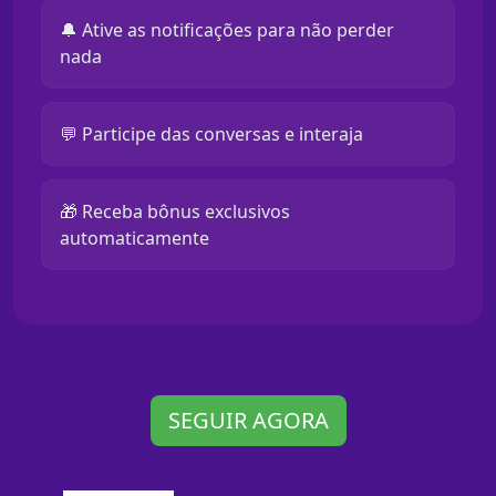
🔔 Ative as notificações para não perder
nada
💬 Participe das conversas e interaja
🎁 Receba bônus exclusivos
automaticamente
SEGUIR AGORA