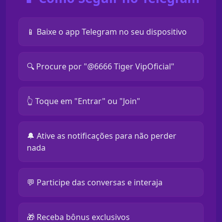
📱 Baixe o app Telegram no seu dispositivo
🔍 Procure por "@6666 Tiger VipOficial"
👆 Toque em "Entrar" ou "Join"
🔔 Ative as notificações para não perder
nada
💬 Participe das conversas e interaja
🎁 Receba bônus exclusivos