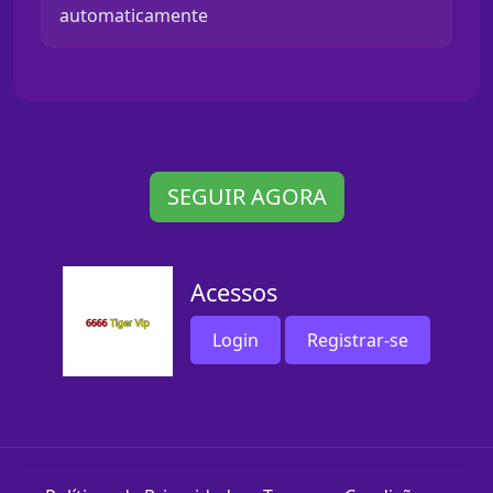
automaticamente
SEGUIR AGORA
Acessos
Login
Registrar-se