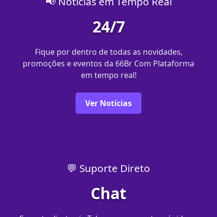
📢 Notícias em Tempo Real
24/7
Fique por dentro de todas as novidades,
promoções e eventos da 66Br Com Plataforma
em tempo real!
Ver Notícias
💬 Suporte Direto
Chat