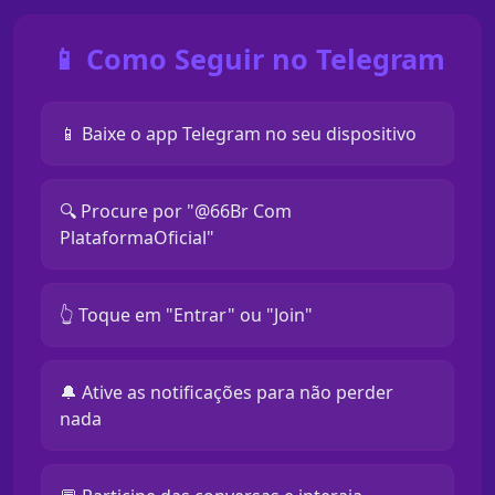
📱 Como Seguir no Telegram
📱 Baixe o app Telegram no seu dispositivo
🔍 Procure por "@66Br Com
PlataformaOficial"
👆 Toque em "Entrar" ou "Join"
🔔 Ative as notificações para não perder
nada