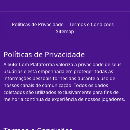
Políticas de Privacidade
Termos e Condições
Sitemap
Políticas de Privacidade
A 66Br Com Plataforma valoriza a privacidade de seus
usuários e está empenhada em proteger todas as
informações pessoais fornecidas durante o uso de
nossos canais de comunicação. Todos os dados
coletados são utilizados exclusivamente para fins de
melhoria contínua da experiência de nossos jogadores.