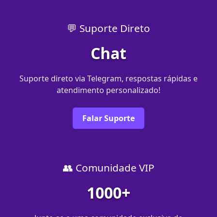
💬 Suporte Direto
Chat
Suporte direto via Telegram, respostas rápidas e
atendimento personalizado!
Falar Suporte
👥 Comunidade VIP
1000+