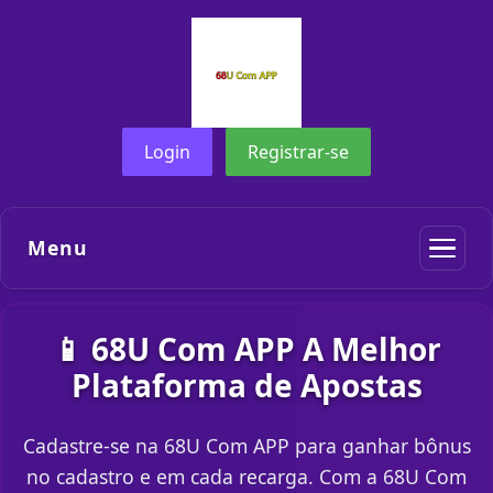
Login
Registrar-se
Menu
📱 68U Com APP A Melhor
Plataforma de Apostas
Cadastre-se na 68U Com APP para ganhar bônus
no cadastro e em cada recarga. Com a 68U Com