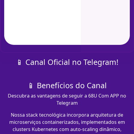
📱 Canal Oficial no Telegram!
📱 Benefícios do Canal
Descubra as vantagens de seguir a 68U Com APP no
Telegram
Nossa stack tecnológica incorpora arquitetura de
microserviços containerizados, implementados em
clusters Kubernetes com auto-scaling dinâmico,