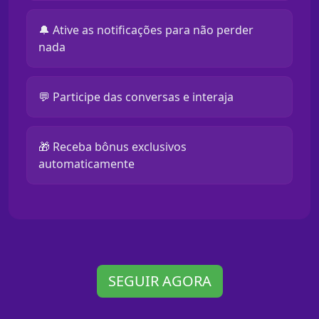
🔔 Ative as notificações para não perder
nada
💬 Participe das conversas e interaja
🎁 Receba bônus exclusivos
automaticamente
SEGUIR AGORA