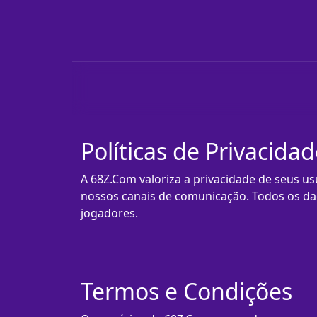
Políticas de Privacida
A 68Z.Com valoriza a privacidade de seus u
nossos canais de comunicação. Todos os dad
jogadores.
Termos e Condições