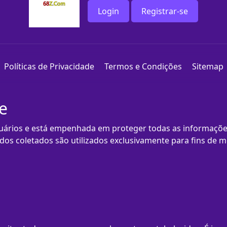
Login
Registrar-se
Políticas de Privacidade
Termos e Condições
Sitemap
de
suários e está empenhada em proteger todas as informaçõe
os coletados são utilizados exclusivamente para fins de m