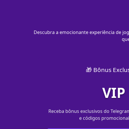
Descubra a emocionante experiência de jog
que
🎁 Bônus Exclu
VIP
Receba bônus exclusivos do Telegra
e códigos promocionai