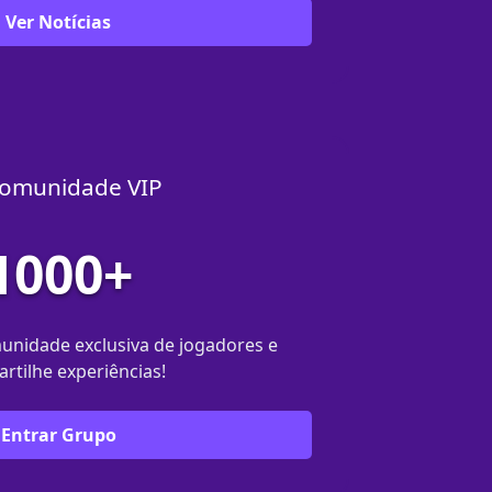
Ver Notícias
Comunidade VIP
1000+
unidade exclusiva de jogadores e
rtilhe experiências!
Entrar Grupo