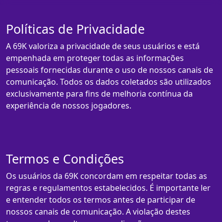
Políticas de Privacidade
A 69K valoriza a privacidade de seus usuários e está
empenhada em proteger todas as informações
pessoais fornecidas durante o uso de nossos canais de
comunicação. Todos os dados coletados são utilizados
exclusivamente para fins de melhoria contínua da
experiência de nossos jogadores.
Termos e Condições
Os usuários da 69K concordam em respeitar todas as
regras e regulamentos estabelecidos. É importante ler
e entender todos os termos antes de participar de
nossos canais de comunicação. A violação destes