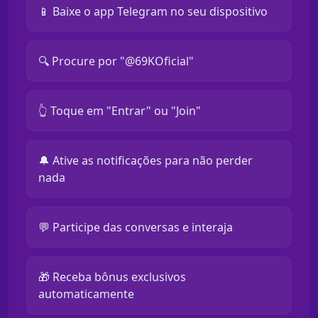
📱 Baixe o app Telegram no seu dispositivo
🔍 Procure por "@69KOficial"
👆 Toque em "Entrar" ou "Join"
🔔 Ative as notificações para não perder
nada
💬 Participe das conversas e interaja
🎁 Receba bônus exclusivos
automaticamente