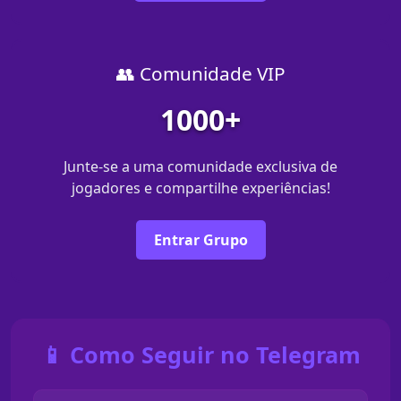
👥 Comunidade VIP
1000+
Junte-se a uma comunidade exclusiva de
jogadores e compartilhe experiências!
Entrar Grupo
📱 Como Seguir no Telegram