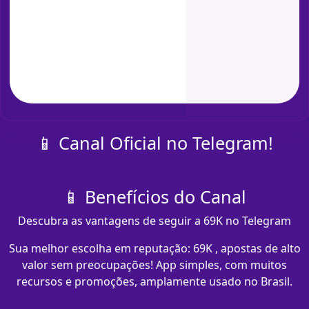
📱 Canal Oficial no Telegram!
📱 Benefícios do Canal
Descubra as vantagens de seguir a 69K no Telegram
Sua melhor escolha em reputação: 69K , apostas de alto
valor sem preocupações! App simples, com muitos
recursos e promoções, amplamente usado no Brasil.