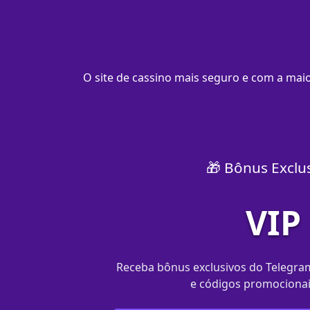
O site de cassino mais seguro e com a maio
🎁 Bônus Exclu
VIP
Receba bônus exclusivos do Telegra
e códigos promocionai