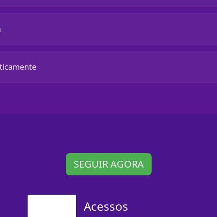
a
aticamente
SEGUIR AGORA
Acessos