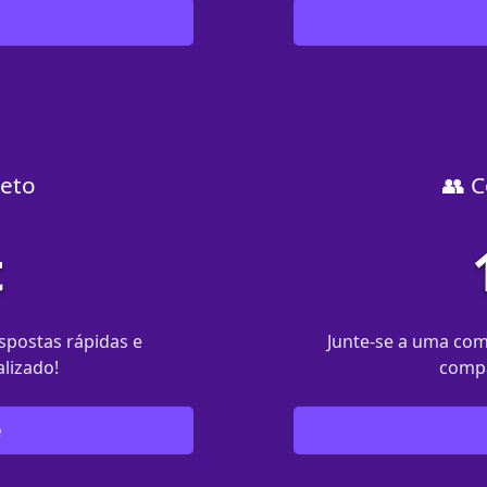
reto
👥 
t
espostas rápidas e
Junte-se a uma com
lizado!
compa
e