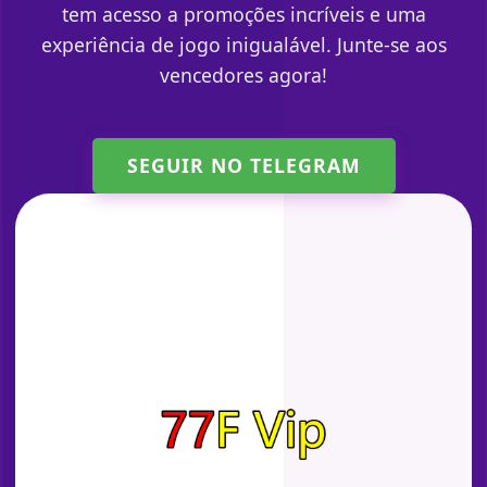
tem acesso a promoções incríveis e uma
experiência de jogo inigualável. Junte-se aos
vencedores agora!
SEGUIR NO TELEGRAM