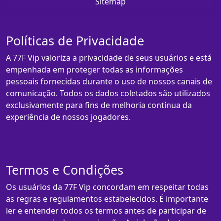
Sitemap
Políticas de Privacidade
A 77F Vip valoriza a privacidade de seus usuários e está
empenhada em proteger todas as informações
pessoais fornecidas durante o uso de nossos canais de
comunicação. Todos os dados coletados são utilizados
exclusivamente para fins de melhoria contínua da
experiência de nossos jogadores.
Termos e Condições
Os usuários da 77F Vip concordam em respeitar todas
as regras e regulamentos estabelecidos. É importante
ler e entender todos os termos antes de participar de