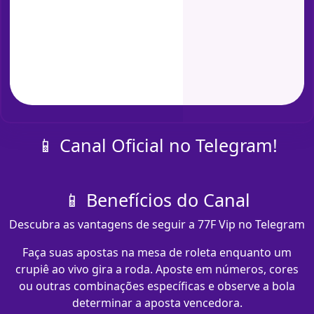
📱 Canal Oficial no Telegram!
📱 Benefícios do Canal
Descubra as vantagens de seguir a 77F Vip no Telegram
Faça suas apostas na mesa de roleta enquanto um
crupiê ao vivo gira a roda. Aposte em números, cores
ou outras combinações específicas e observe a bola
determinar a aposta vencedora.