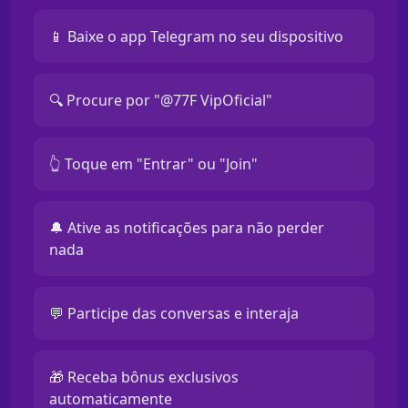
📱 Baixe o app Telegram no seu dispositivo
🔍 Procure por "@77F VipOficial"
👆 Toque em "Entrar" ou "Join"
🔔 Ative as notificações para não perder
nada
💬 Participe das conversas e interaja
🎁 Receba bônus exclusivos
automaticamente