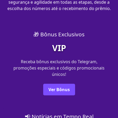
segurança e agilidade em todas as etapas, desde a
escolha dos números até o recebimento do prêmio.
🎁 Bônus Exclusivos
VIP
Receba bônus exclusivos do Telegram,
promoções especiais e códigos promocionais
únicos!
Ver Bônus
📢 Notícias em Tempo Real