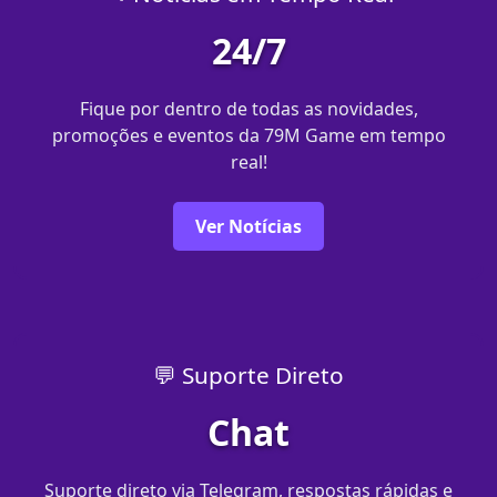
24/7
Fique por dentro de todas as novidades,
promoções e eventos da 79M Game em tempo
real!
Ver Notícias
💬 Suporte Direto
Chat
Suporte direto via Telegram, respostas rápidas e