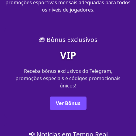
promoções esportivas mensais adequadas para todos
os níveis de jogadores.
🎁 Bônus Exclusivos
VIP
Receba bônus exclusivos do Telegram,
promoções especiais e códigos promocionais
únicos!
Ver Bônus
📢 Notícias em Tempo Real