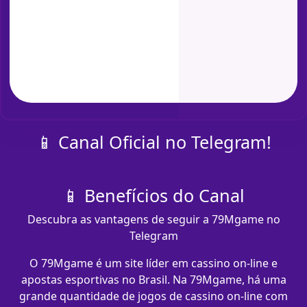
📱 Canal Oficial no Telegram!
📱 Benefícios do Canal
Descubra as vantagens de seguir a 79Mgame no
Telegram
O 79Mgame é um site líder em cassino on-line e
apostas esportivas no Brasil. Na 79Mgame, há uma
grande quantidade de jogos de cassino on-line com